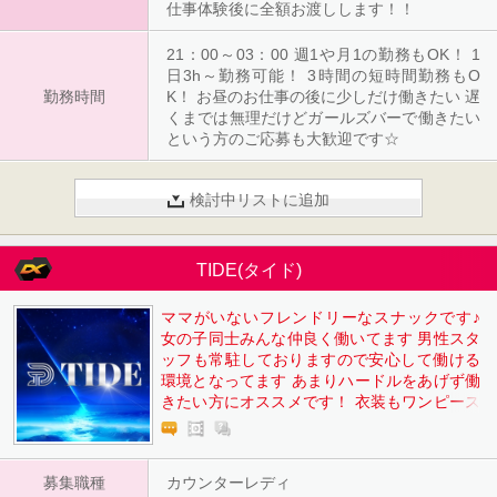
仕事体験後に全額お渡しします！！
21：00～03：00 週1や月1の勤務もOK！ 1
日3h～勤務可能！ 3時間の短時間勤務もO
勤務時間
K！ お昼のお仕事の後に少しだけ働きたい 遅
くまでは無理だけどガールズバーで働きたい
という方のご応募も大歓迎です☆
検討中リストに追加
TIDE(タイド)
ママがいないフレンドリーなスナックです♪
女の子同士みんな仲良く働いてます 男性スタ
ッフも常駐しておりますので安心して働ける
環境となってます あまりハードルをあげず働
きたい方にオススメです！ 衣装もワンピース
などの私服でOKで、ルールもかなり緩めで
す。
募集職種
カウンターレディ