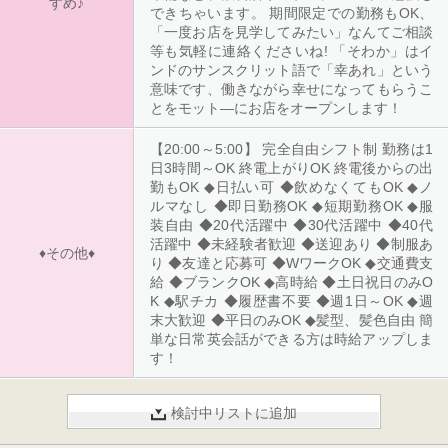
すめ♪
できちゃいます。 期間限定での勤務もOK、
「一度お店を見学してみたい」なんてご相談
等も気軽に連絡くださいね! 「そわか」はイ
ンドのサンスクリット語で「幸あれ」という
意味です、働きながら幸せになってもらうこ
とをモット―にお店をオープンします！
【20:00～5:00】 完全自由シフト制 勤務は1
日3時間～OK 終電上がりOK 終電後からの出
勤もOK ◆日払い可 ◆飲めなくてもOK ◆ノ
ルマなし ◆即日勤務OK ◆短期勤務OK ◆服
装自由 ◆20代活躍中 ◆30代活躍中 ◆40代
活躍中 ◆未経験者歓迎 ◆送迎あり ◆制服あ
♦その他♦
り ◆友達と応募可 ◆WワークOK ◆交通費支
給 ◆ブランクOK ◆高時給 ◆土日祝日のみO
K ◆駅チカ ◆履歴書不要 ◆週1日～OK ◆週
末大歓迎 ◆平日のみOK ◆髪型、髪色自由 簡
単な日常英会話ができる方は時給アップしま
す！
検討中リストに追加