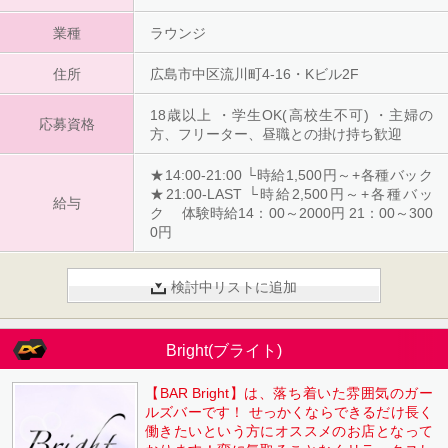
★ 【21:00～翌1:00の４ｈだけでも最低10,00
業種
0円❢】 ４ｈ×20日 月200,000円のお小遣い
ラウンジ
★★
住所
広島市中区流川町4-16・Kビル2F
18歳以上 ・学生OK(高校生不可) ・主婦の
応募資格
方、フリーター、昼職との掛け持ち歓迎
★14:00-21:00 └時給1,500円～+各種バック
★21:00-LAST └時給2,500円～+各種バッ
給与
ク 体験時給14：00～2000円 21：00～300
0円
検討中リストに追加
Bright(ブライト)
【BAR Bright】は、落ち着いた雰囲気のガー
ルズバーです！ せっかくならできるだけ長く
働きたいという方にオススメのお店となって