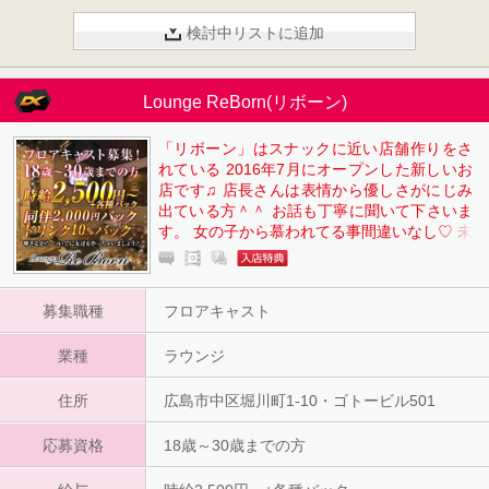
検討中リストに追加
Lounge ReBorn(リボーン)
「リボーン」はスナックに近い店舗作りをさ
れている 2016年7月にオープンした新しいお
店です♫ 店長さんは表情から優しさがにじみ
出ている方＾＾ お話も丁寧に聞いて下さいま
す。 女の子から慕われてる事間違いなし♡ 未
経験でも安心して働いていただける環境があ
りますよ♫ お気軽にお問合せ下さいね♪ ☆ラ
インからのご応募は24時間受付中☆ ※「せい
募集職種
フロアキャスト
ぢ」で出てきます
業種
ラウンジ
住所
広島市中区堀川町1-10・ゴトービル501
応募資格
18歳～30歳までの方