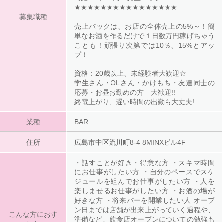
★★★★★★★★★★★★★★★★
募集職種
売上バックは、お店の全体売上の5%～！簡
単なお酒を作るだけで１日数万円稼げちゃう
ことも！頑張り次第では10％、15%とアッ
プ！
資格：20歳以上、未経験者大歓迎☆
学生さん・OLさん・かけもち・友達同士の
応募・お昼お勤めの方 大歓迎!!
終電上がり、遅い時間の出勤も大丈夫!
業種
BAR
住所
広島市中区流川町8-4 8MINXビル4F
・話すことが好き・得意な方 ・スキマ時間
にお仕事がしたい方 ・自分のペースでスケ
ジュールを組んでお仕事がしたい方 ・人を
楽しませるお仕事がしたい方 ・お酒の場が
好きな方 ・将来バーを開業したい人 オープ
ン日までは店舗が出来上がっていく過程や、
こんな方におす
準備など、飲食店オープンについての勉強も