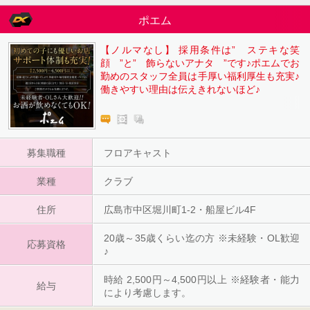
ポエム
【ノルマなし】 採用条件は” ステキな笑
顔 ”と” 飾らないアナタ ”です♪ポエムでお
勤めのスタッフ全員は手厚い福利厚生も充実♪
働きやすい理由は伝えきれないほど♪
募集職種
フロアキャスト
業種
クラブ
住所
広島市中区堀川町1-2・船屋ビル4F
20歳～35歳くらい迄の方 ※未経験・OL歓迎
応募資格
♪
時給 2,500円～4,500円以上 ※経験者・能力
給与
により考慮します。