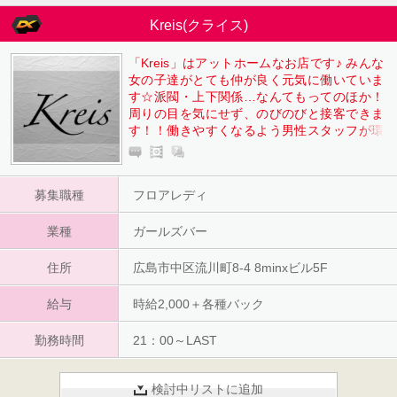
Kreis(クライス)
「Kreis」はアットホームなお店です♪ みんな
女の子達がとても仲が良く元気に働いていま
す☆派閥・上下関係…なんてもってのほか！
周りの目を気にせず、のびのびと接客できま
す！！働きやすくなるよう男性スタッフが環
境づくりを整えます。 一日だけの体験入店か
らでも大丈夫ですので、まずはお気軽にご応
募お待ちしております！
募集職種
フロアレディ
業種
ガールズバー
住所
広島市中区流川町8-4 8minxビル5F
給与
時給2,000＋各種バック
勤務時間
21：00～LAST
検討中リストに追加