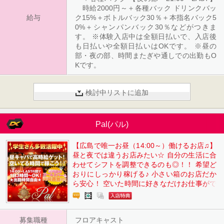
時給2000円～＋各種バック ドリンクバッ
給与
ク15%＋ボトルバック30％＋本指名バック5
0%＋シャンパンバック30％などがつきま
す。 ※体験入店中は全額日払いで、入店後
も日払いや全額日払いはOKです。 ※昼の
部・夜の部、時間またぎや通しでの出勤もO
Kです。
検討中リストに追加
Pal(パル)
【広島で唯一お昼（14:00～）働けるお店♫】
昼と夜では違うお店みたい☆ 自分の生活に合
わせてシフトを調整できるのも◎！！ 希望ど
おりにしっかり稼げる♪ 小さい箱のお店だか
ら安心！ 空いた時間に好きなだけお仕事がで
きます(^O^) ☆日曜日も稼げるのが魅力です
☆ ☆寮完備･主婦の方も大歓迎☆ ～お給与例
★～ 【14:00～16:00の４ｈだけでも最低6,00
募集職種
フロアキャスト
0円❢】 ４ｈ×20日 月120,000円のお小遣い