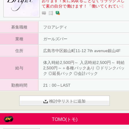
おります！変に気取ることなくリラックスし
て素の自分で働けます！「働いてくれている
方が幸せでいられるように」ということをモ
ットーにお店を営業しているため、要望や意
見などあれば男性スタッフが柔軟に対応して
募集職種
フロアレディ
いきますので安心です。 また、一緒に働く女
の子も優しく仲が良いのですぐ馴染むことが
業種
できます。
ガールズバー
住所
広島市中区銀山町11-12 7th avenue銀山4F
体入時給2,500円～ 入店時給2,500円～ 時給
給与
2,500円～＋各種バックあり ◎ドリンクバッ
ク ◎延長バック ◎会計バック
勤務時間
21：00～LAST
検討中リストに追加
TOMO(トモ)