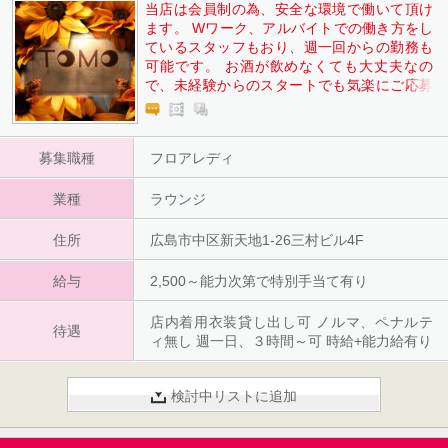
当店は会員制の為、安全な環境で働いて頂け
ます。 Wワーク、アルバイトでの働き方をし
ているスタッフもおり、週一回からの勤務も
可能です。 お酒が飲めなくても大丈夫なの
で、未経験からのスタートでも気楽にご応募
下さい。
募集職種
フロアレディ
業種
ラウンジ
住所
広島市中区新天地1-26三村ビル4F
給与
2,500～能力次第で特別手当て有り
店内着用衣装貸し出し可 ノルマ、ペナルテ
待遇
ィ無し 週一日、３時間～可 時給+能力給有り
検討中リストに追加