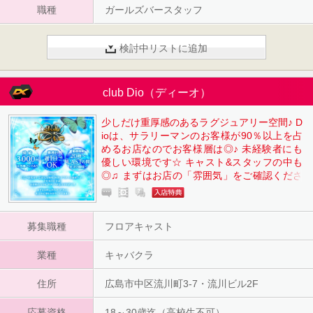
職種
ガールズバースタッフ
検討中リストに追加
club Dio（ディーオ）
少しだけ重厚感のあるラグジュアリー空間♪ D
ioは、サラリーマンのお客様が90％以上を占
めるお店なのでお客様層は◎♪ 未経験者にも
優しい環境です☆ キャスト&スタッフの中も
◎♫ まずはお店の「雰囲気」をご確認くださ
い♪ ☆フロアキャストお給与例☆ 【20:00～2
2:00の２Hだけでも8,000円可能❢】 さらに各
種バックあり♫ ・月2回お給料日&昇給チャン
募集職種
フロアキャスト
スあり！ ・全額日払可能！ ・シフトカットな
しで希望通りにしっかりお給料に☆ ・お給料
業種
から引かれるものが少なく、手取り支給額に
キャバクラ
違いあり☆ 気軽にお問い合わせください♫
住所
広島市中区流川町3-7・流川ビル2F
応募資格
18～30歳迄（高校生不可）