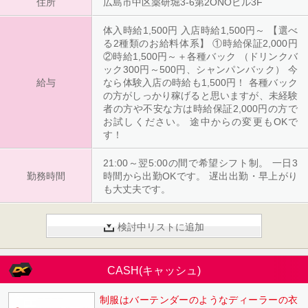
住所
広島市中区薬研堀3-6第2ONOビル3F
体入時給1,500円 入店時給1,500円～ 【選べ
る2種類のお給料体系】 ①時給保証2,000円
②時給1,500円～＋各種バック （ドリンクバ
ック300円～500円、シャンパンバック） 今
給与
なら体験入店の時給も1,500円！ 各種バック
の方がしっかり稼げると思いますが、未経験
者の方や不安な方は時給保証2,000円の方で
お試しください。 途中からの変更もOKで
す！
21:00～翌5:00の間で希望シフト制。 一日3
勤務時間
時間から出勤OKです。 遅出出勤・早上がり
も大丈夫です。
検討中リストに追加
CASH(キャッシュ)
制服はバーテンダーのようなディーラーの衣