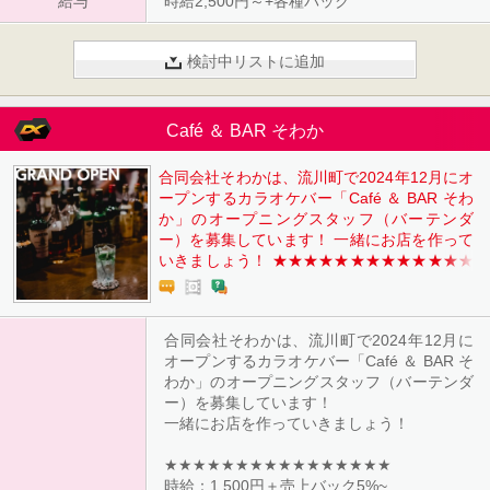
給与
時給2,500円～+各種バック
検討中リストに追加
Café ＆ BAR そわか
合同会社そわかは、流川町で2024年12月にオ
ープンするカラオケバー「Café ＆ BAR そわ
か」のオープニングスタッフ（バーテンダ
ー）を募集しています！ 一緒にお店を作って
いきましょう！ ★★★★★★★★★★★★★
★★★ 時給：1,500円＋売上バック5%~ ★★
★★★★★★★★★★★★★★ 売上バック
は、お店の全体売上の5%～！簡単なお酒を作
合同会社そわかは、流川町で2024年12月に
るだけで１日数万円稼げちゃうことも！頑張
オープンするカラオケバー「Café ＆ BAR そ
り次第では10％、15%とアップ！
わか」のオープニングスタッフ（バーテンダ
ー）を募集しています！
一緒にお店を作っていきましょう！
★★★★★★★★★★★★★★★★
時給：1,500円＋売上バック5%~