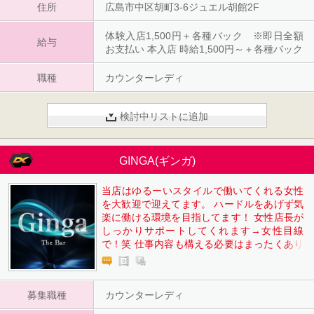
住所
広島市中区胡町3-6ジュエル胡館2F
体験入店1,500円＋各種バック ※即日全額
給与
お支払い 本入店 時給1,500円～＋各種バック
職種
カウンターレディ
検討中リストに追加
GINGA(ギンガ)
当店はゆるーいスタイルで働いてくれる女性
を大歓迎で迎えてます。 ハードルをあげず気
楽に働ける環境を目指してます！ 女性店長が
しっかりサポートしてくれます→女性目線
で！笑 仕事内容も構える必要はまったくあり
ません× お酒を作ったりフードを作ったりし
てお客様とラフにお話しをするだけで◎ 服装
も自由（オリジナルＴシャツ貸し出し可能）
募集職種
カウンターレディ
交通費も支給ありで更に24時以降は送りもあ
るのでゆっくり働けます♪ 体入して決めても