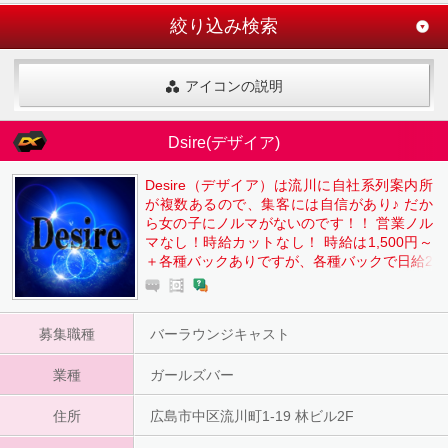
絞り込み検索
アイコンの説明
Dsire(デザイア)
Desire（デザイア）は流川に自社系列案内所
が複数あるので、集客には自信があり♪ だか
ら女の子にノルマがないのです！！ 営業ノル
マなし！時給カットなし！ 時給は1,500円～
＋各種バックありですが、各種バックで日給2
0,000円以上も可能です。 私服で勤務OKなの
で、特に準備はいりません。 送りもあるの
で、多少遠方の方も安心ですのでお気軽にい
募集職種
バーラウンジキャスト
らしてください 提携託児所もあるので、お子
さんがいらっしゃる方でも安心してお仕事し
業種
ていただけます。 寮が必要な方も家具家電完
ガールズバー
備で、入店が決まれば即日入居可能です！！
住所
広島市中区流川町1-19 林ビル2F