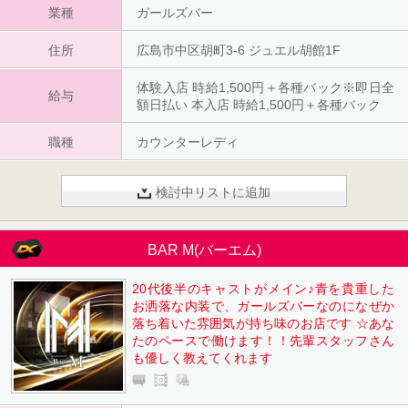
業種
らってもOKです＾＾
ガールズバー
住所
広島市中区胡町3-6 ジュエル胡館1F
体験入店 時給1,500円＋各種バック※即日全
給与
額日払い 本入店 時給1,500円＋各種バック
職種
カウンターレディ
検討中リストに追加
BAR M(バーエム)
20代後半のキャストがメイン♪青を貴重した
お洒落な内装で、ガールズバーなのになぜか
落ち着いた雰囲気が持ち味のお店です ☆あな
たのペースで働けます！！先輩スタッフさん
も優しく教えてくれます