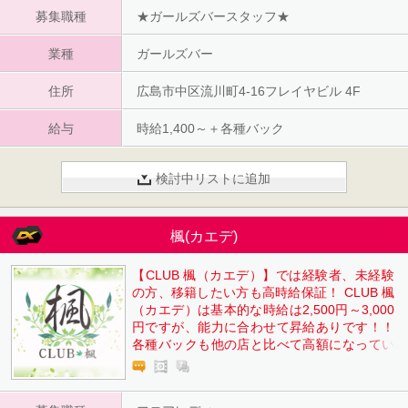
募集職種
★ガールズバースタッフ★
業種
ガールズバー
住所
広島市中区流川町4-16フレイヤビル 4F
給与
時給1,400～＋各種バック
検討中リストに追加
楓(カエデ)
【CLUB 楓（カエデ）】では経験者、未経験
の方、移籍したい方も高時給保証！ CLUB 楓
（カエデ）は基本的な時給は2,500円～3,000
円ですが、能力に合わせて昇給ありです！！
各種バックも他の店と比べて高額になってい
るので、しっかり頑張ってくれる女性には手
厚くなっています。 鍵付き個人ロッカーがあ
るので荷物を置いて帰ってもOK、お店にメイ