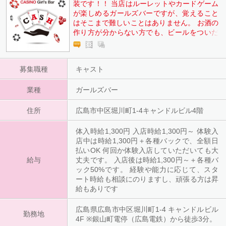
装です！！ 当店はルーレットやカードゲーム
が楽しめるガールズバーですが、覚えること
はそこまで難しいことはありません。 お酒の
作り方が分からない方でも、ビールをついだ
り、焼酎はハイボールなどもすぐに覚えられ
るものなので、未経験の方も安心してくださ
い
募集職種
キャスト
業種
ガールズバー
住所
広島市中区堀川町1-4キャンドルビル4階
体入時給1,300円 入店時給1,300円～ 体験入
店中は時給1,300円＋各種バックで、全額日
払いOK 何回か体験入店していただいても大
給与
丈夫です。 入店後は時給1,300円～＋各種バ
ック50%です。 経験や能力に応じて、スタ
ート時給も相談にのりますし、頑張る方は昇
給もありです
広島県広島市中区堀川町1-4 キャンドルビル
勤務地
4F ※銀山町電停（広島電鉄）から徒歩3分。