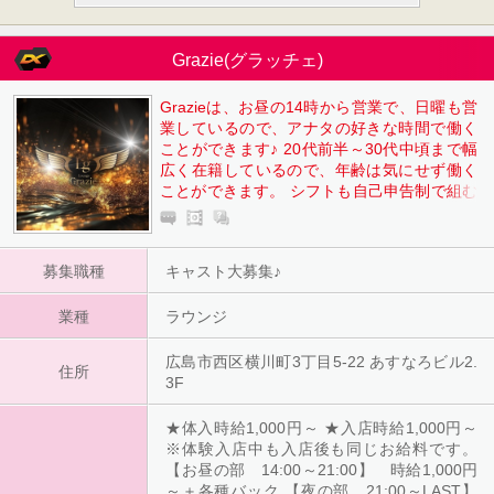
Grazie(グラッチェ)
Grazieは、お昼の14時から営業で、日曜も営
業しているので、アナタの好きな時間で働く
ことができます♪ 20代前半～30代中頃まで幅
広く在籍しているので、年齢は気にせず働く
ことができます。 シフトも自己申告制で組む
ことができるので終電で帰ることも可能で、
終電後は車での送りもあります。 ノンアルコ
ールの方はマイカー通勤も可能で、駐車場代
募集職種
キャスト大募集♪
もお店負担です。
業種
ラウンジ
広島市西区横川町3丁目5-22 あすなろビル2.
住所
3F
★体入時給1,000円～ ★入店時給1,000円～
※体験入店中も入店後も同じお給料です。
【お昼の部 14:00～21:00】 時給1,000円
～＋各種バック 【夜の部 21:00～LAST】