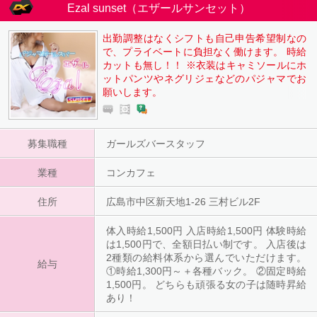
Ezal sunset（エザールサンセット）
出勤調整はなくシフトも自己申告希望制なの
で、プライベートに負担なく働けます。 時給
カットも無し！！ ※衣装はキャミソールにホ
ットパンツやネグリジェなどのパジャマでお
願いします。
募集職種
ガールズバースタッフ
業種
コンカフェ
住所
広島市中区新天地1-26 三村ビル2F
体入時給1,500円 入店時給1,500円 体験時給
は1,500円で、全額日払い制です。 入店後は
2種類の給料体系から選んでいただけます。
給与
①時給1,300円～＋各種バック。 ②固定時給
1,500円。 どちらも頑張る女の子は随時昇給
あり！