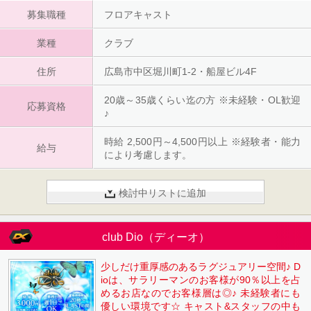
募集職種
フロアキャスト
業種
クラブ
住所
広島市中区堀川町1-2・船屋ビル4F
20歳～35歳くらい迄の方 ※未経験・OL歓迎
応募資格
♪
時給 2,500円～4,500円以上 ※経験者・能力
給与
により考慮します。
検討中リストに追加
club Dio（ディーオ）
少しだけ重厚感のあるラグジュアリー空間♪ D
ioは、サラリーマンのお客様が90％以上を占
めるお店なのでお客様層は◎♪ 未経験者にも
優しい環境です☆ キャスト&スタッフの中も