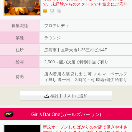
で、未経験からのスタートでも気楽にご応募
下さい。
募集職種
フロアレディ
業種
ラウンジ
住所
広島市中区新天地1-26三村ビル4F
給与
2,500～能力次第で特別手当て有り
店内着用衣装貸し出し可 ノルマ、ペナルテ
待遇
ィ無し 週一日、３時間～可 時給+能力給有り
検討中リストに追加
Girl's Bar One(ガールズバーワン)
新規オープンしたばかりのお店で働きやすさ