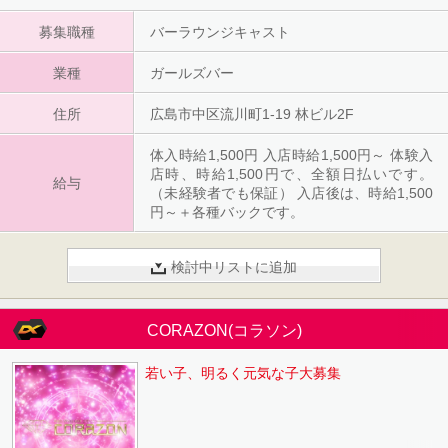
で、多少遠方の方も安心ですのでお気軽にい
募集職種
バーラウンジキャスト
らしてください 提携託児所もあるので、お子
さんがいらっしゃる方でも安心してお仕事し
業種
ていただけます。 寮が必要な方も家具家電完
ガールズバー
備で、入店が決まれば即日入居可能です！！
住所
広島市中区流川町1-19 林ビル2F
体入時給1,500円 入店時給1,500円～ 体験入
店時、時給1,500円で、全額日払いです。
給与
（未経験者でも保証） 入店後は、時給1,500
円～＋各種バックです。
検討中リストに追加
CORAZON(コラソン)
若い子、明るく元気な子大募集