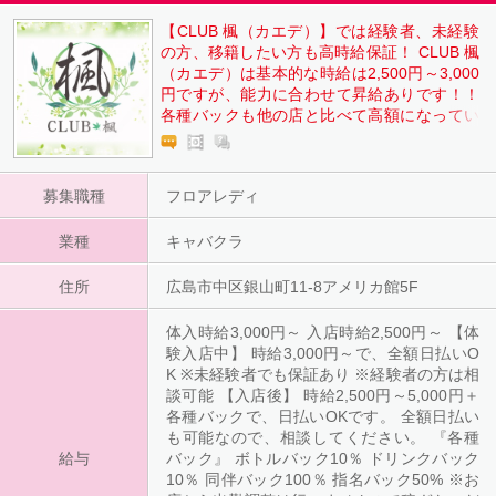
【CLUB 楓（カエデ）】では経験者、未経験
の方、移籍したい方も高時給保証！ CLUB 楓
（カエデ）は基本的な時給は2,500円～3,000
円ですが、能力に合わせて昇給ありです！！
各種バックも他の店と比べて高額になってい
るので、しっかり頑張ってくれる女性には手
厚くなっています。 鍵付き個人ロッカーがあ
るので荷物を置いて帰ってもOK、お店にメイ
募集職種
フロアレディ
クブースもあるので出勤してからメイク直し
も出来ます。 もちろん衣装・靴の貸出もあり
業種
ます。帰りは送りもありますし、お子様を預
キャバクラ
けれる託児所の紹介もできます。 楓スタッフ
全員で女性をサポートのお約束します！！
住所
広島市中区銀山町11-8アメリカ館5F
体入時給3,000円～ 入店時給2,500円～ 【体
験入店中】 時給3,000円～で、全額日払いO
K ※未経験者でも保証あり ※経験者の方は相
談可能 【入店後】 時給2,500円～5,000円＋
各種バックで、日払いOKです。 全額日払い
も可能なので、相談してください。 『各種
給与
バック』 ボトルバック10％ ドリンクバック
10％ 同伴バック100％ 指名バック50% ※お