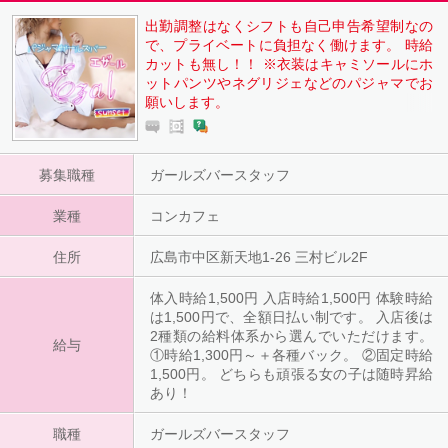
出勤調整はなくシフトも自己申告希望制なの
で、プライベートに負担なく働けます。 時給
カットも無し！！ ※衣装はキャミソールにホ
ットパンツやネグリジェなどのパジャマでお
願いします。
募集職種
ガールズバースタッフ
業種
コンカフェ
住所
広島市中区新天地1-26 三村ビル2F
体入時給1,500円 入店時給1,500円 体験時給
は1,500円で、全額日払い制です。 入店後は
2種類の給料体系から選んでいただけます。
給与
①時給1,300円～＋各種バック。 ②固定時給
1,500円。 どちらも頑張る女の子は随時昇給
あり！
職種
ガールズバースタッフ