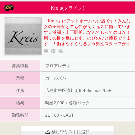
Kreis(クライス)
「Kreis」はアットホームなお店です♪ みんな
女の子達がとても仲が良く元気に働いていま
す☆派閥・上下関係…なんてもってのほか！
周りの目を気にせず、のびのびと接客できま
す！！働きやすくなるよう男性スタッフが環
境づくりを整えます。 一日だけの体験入店か
らでも大丈夫ですので、まずはお気軽にご応
募お待ちしております！
募集職種
フロアレディ
業種
ガールズバー
住所
広島市中区流川町8-4 8minxビル5F
給与
時給2,000＋各種バック
勤務時間
21：00～LAST
検討中リストに追加