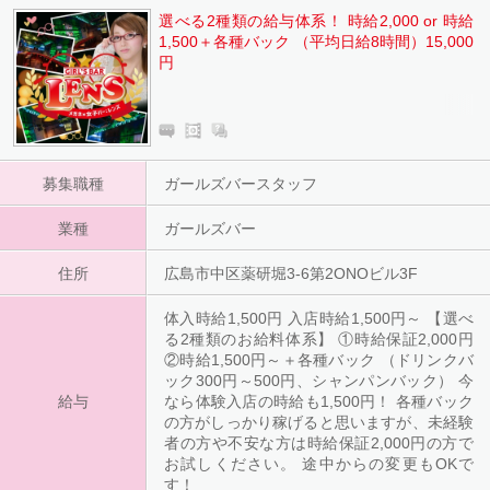
選べる2種類の給与体系！ 時給2,000 or 時給
1,500＋各種バック （平均日給8時間）15,000
円
募集職種
ガールズバースタッフ
業種
ガールズバー
住所
広島市中区薬研堀3-6第2ONOビル3F
体入時給1,500円 入店時給1,500円～ 【選べ
る2種類のお給料体系】 ①時給保証2,000円
②時給1,500円～＋各種バック （ドリンクバ
ック300円～500円、シャンパンバック） 今
給与
なら体験入店の時給も1,500円！ 各種バック
の方がしっかり稼げると思いますが、未経験
者の方や不安な方は時給保証2,000円の方で
お試しください。 途中からの変更もOKで
す！