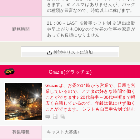
きます。 ※ノルマはありませんが、バック
の種類が豊富なので、時給以上に稼げます。
21：00～LAST ※希望シフト制 ※遅出出勤
勤務時間
や早上がりもOKなのでお昼の仕事や家庭が
あっても負担になりません
検討中リストに追加
Grazie(グラッチェ)
Grazieは、お昼の14時から営業で、日曜も営
業しているので、アナタの好きな時間で働く
ことができます♪ 20代前半～30代中頃まで幅
広く在籍しているので、年齢は気にせず働く
ことができます。 シフトも自己申告制で組む
ことができるので終電で帰ることも可能で、
終電後は車での送りもあります。 ノンアルコ
ールの方はマイカー通勤も可能で、駐車場代
募集職種
キャスト大募集♪
もお店負担です。