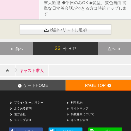
末大歓迎 ◆平日のみOK ◆髪型、髪色自由 簡
単な日常英会話ができる方は時給アップしま
す！
検討中リストに追加
23
件 HIT!
前へ
次へ
キャスト求人
ゲートHOME
PAGE TOP
プライバシーポリシー
利用規約
よくある質問
サイトマップ
運営会社
掲載募集について
ショップ管理
キャスト管理
シェア
ツイート
送る