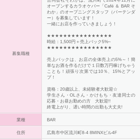
合同会社そわかは、流川町で2024年12月に
るだけで１日数万円稼げちゃうことも！頑張
オープンするカラオケバー「Café ＆ BAR そ
り次第では10％、15%とアップ！
わか」のオープニングスタッフ（バーテンダ
ー）を募集しています！
一緒にお店を作っていきましょう！
★★★★★★★★★★★★★★★★
時給：1,500円＋売上バック5%~
★★★★★★★★★★★★★★★★
募集職種
売上バックは、お店の全体売上の5%～！簡
単なお酒を作るだけで１日数万円稼げちゃう
ことも！頑張り次第では10％、15%とアッ
プ！
資格：20歳以上、未経験者大歓迎☆
学生さん・OLさん・かけもち・友達同士の
応募・お昼お勤めの方 大歓迎!!
終電上がり、遅い時間の出勤も大丈夫!
業種
BAR
住所
広島市中区流川町8-4 8MINXビル4F