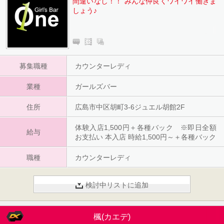
間違いなし！！ みんな仲良くワイワイ働きま
しょう♪
募集職種
カウンターレディ
業種
ガールズバー
住所
広島市中区胡町3-6ジュエル胡館2F
体験入店1,500円＋各種バック ※即日全額
給与
お支払い 本入店 時給1,500円～＋各種バック
職種
カウンターレディ
検討中リストに追加
楓(カエデ)