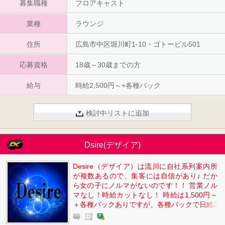
募集職種
フロアキャスト
ぢ」で出てきます
業種
ラウンジ
住所
広島市中区堀川町1-10・ゴトービル501
応募資格
18歳～30歳までの方
給与
時給2,500円～+各種バック
検討中リストに追加
Dsire(デザイア)
Desire（デザイア）は流川に自社系列案内所
が複数あるので、集客には自信があり♪ だか
ら女の子にノルマがないのです！！ 営業ノル
マなし！時給カットなし！ 時給は1,500円～
＋各種バックありですが、各種バックで日給2
0,000円以上も可能です。 私服で勤務OKなの
で、特に準備はいりません。 送りもあるの