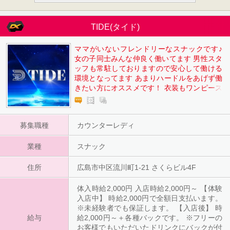
TIDE(タイド)
ママがいないフレンドリーなスナックです♪
女の子同士みんな仲良く働いてます 男性スタ
ッフも常駐しておりますので安心して働ける
環境となってます あまりハードルをあげず働
きたい方にオススメです！ 衣装もワンピース
などの私服でOKで、ルールもかなり緩めで
す。
募集職種
カウンターレディ
業種
スナック
住所
広島市中区流川町1-21 さくらビル4F
体入時給2,000円 入店時給2,000円～ 【体験
入店中】 時給2,000円で全額日支払います。
※未経験者でも保証します。 【入店後】 時
給与
給2,000円～＋各種バックです。 ※フリーの
お客様でもいただいたドリンクにバックが付