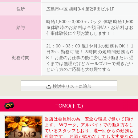
住所
広島市中区 胡町3-4 第2津田ビル1F
時給1,500～3,000＋バック 体験時給1,500
給与
※体験時のお給料は全額日払い お給料はお
仕事体験後に全額お渡しします！！
21：00～03：00 週1や月1の勤務もOK！ 1
日3h～勤務可能！ 3時間の短時間勤務もO
勤務時間
K！ お昼のお仕事の後に少しだけ働きたい 遅
くまでは無理だけどガールズバーで働きたい
という方のご応募も大歓迎です☆
検討中リストに追加
TOMO(トモ)
当店は会員制の為、安全な環境で働いて頂け
ます。 Wワーク、アルバイトでの働き方をし
ているスタッフもおり、週一回からの勤務も
可能です。 お酒が飲めなくても大丈夫なの