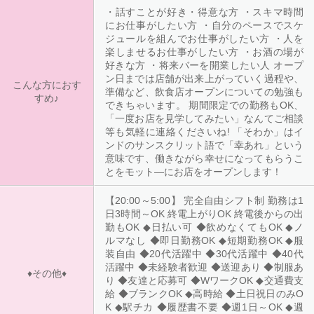
・話すことが好き・得意な方 ・スキマ時間
にお仕事がしたい方 ・自分のペースでスケ
ジュールを組んでお仕事がしたい方 ・人を
楽しませるお仕事がしたい方 ・お酒の場が
好きな方 ・将来バーを開業したい人 オープ
ン日までは店舗が出来上がっていく過程や、
こんな方におす
準備など、飲食店オープンについての勉強も
すめ♪
できちゃいます。 期間限定での勤務もOK、
「一度お店を見学してみたい」なんてご相談
等も気軽に連絡くださいね! 「そわか」はイ
ンドのサンスクリット語で「幸あれ」という
意味です、働きながら幸せになってもらうこ
とをモット―にお店をオープンします！
【20:00～5:00】 完全自由シフト制 勤務は1
日3時間～OK 終電上がりOK 終電後からの出
勤もOK ◆日払い可 ◆飲めなくてもOK ◆ノ
ルマなし ◆即日勤務OK ◆短期勤務OK ◆服
装自由 ◆20代活躍中 ◆30代活躍中 ◆40代
活躍中 ◆未経験者歓迎 ◆送迎あり ◆制服あ
♦その他♦
り ◆友達と応募可 ◆WワークOK ◆交通費支
給 ◆ブランクOK ◆高時給 ◆土日祝日のみO
K ◆駅チカ ◆履歴書不要 ◆週1日～OK ◆週