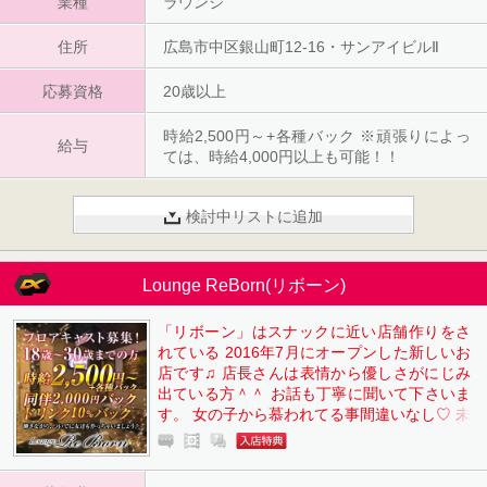
業種
ラウンジ
住所
広島市中区銀山町12-16・サンアイビルⅡ
応募資格
20歳以上
時給2,500円～+各種バック ※頑張りによっ
給与
ては、時給4,000円以上も可能！！
検討中リストに追加
Lounge ReBorn(リボーン)
「リボーン」はスナックに近い店舗作りをさ
れている 2016年7月にオープンした新しいお
店です♫ 店長さんは表情から優しさがにじみ
出ている方＾＾ お話も丁寧に聞いて下さいま
す。 女の子から慕われてる事間違いなし♡ 未
経験でも安心して働いていただける環境があ
りますよ♫ お気軽にお問合せ下さいね♪ ☆ラ
インからのご応募は24時間受付中☆ ※「せい