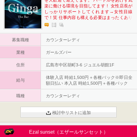
を大歓迎で迎えてます。 ハードルをあげず気
楽に働ける環境を目指してます！ 女性店長が
しっかりサポートしてくれます→女性目線
で！笑 仕事内容も構える必要はまったくあり
ません× お酒を作ったりフードを作ったりし
てお客様とラフにお話しをするだけで◎ 服装
も自由（オリジナルＴシャツ貸し出し可能）
募集職種
カウンターレディ
交通費も支給ありで更に24時以降は送りもあ
るのでゆっくり働けます♪ 体入して決めても
業種
らってもOKです＾＾
ガールズバー
住所
広島市中区胡町3-6 ジュエル胡館1F
体験入店 時給1,500円＋各種バック※即日全
給与
額日払い 本入店 時給1,500円＋各種バック
職種
カウンターレディ
検討中リストに追加
Ezal sunset（エザールサンセット）