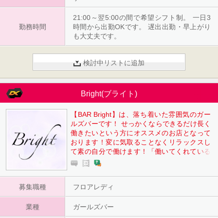
21:00～翌5:00の間で希望シフト制。 一日3
勤務時間
時間から出勤OKです。 遅出出勤・早上がり
も大丈夫です。
検討中リストに追加
Bright(ブライト)
【BAR Bright】は、落ち着いた雰囲気のガー
ルズバーです！ せっかくならできるだけ長く
働きたいという方にオススメのお店となって
おります！変に気取ることなくリラックスし
て素の自分で働けます！「働いてくれている
方が幸せでいられるように」ということをモ
ットーにお店を営業しているため、要望や意
見などあれば男性スタッフが柔軟に対応して
募集職種
フロアレディ
いきますので安心です。 また、一緒に働く女
の子も優しく仲が良いのですぐ馴染むことが
業種
できます。
ガールズバー