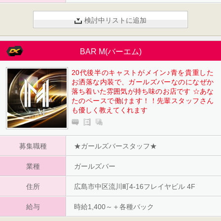
検討中リストに追加
BAR M(バーエム)
20代後半のキャストがメイン♪青を貴重した
お洒落な内装で、ガールズバーなのになぜか
落ち着いた雰囲気が持ち味のお店です ☆あな
たのペースで働けます！！先輩スタッフさん
も優しく教えてくれます
募集職種
★ガールズバースタッフ★
業種
ガールズバー
住所
広島市中区流川町4-16フレイヤビル 4F
給与
時給1,400～＋各種バック