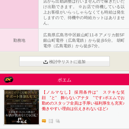
店から出勤調整は行いませんので稼ぎたいだ
け出勤できます。 ※お店で待機している以
上お客様がいらっしゃらなくても時給は発生
しますので、待機中の時給カットはありませ
ん。
広島県広島市中区銀山町11-8 アメリカ館5F
勤務地
銀山町電停（広島電鉄）から徒歩5分。 胡町
電停（広島電鉄）から徒歩7分。
検討中リストに追加
ポエム
【ノルマなし】 採用条件は” ステキな笑
顔 ”と” 飾らないアナタ ”です♪ポエムでお
勤めのスタッフ全員は手厚い福利厚生も充実♪
働きやすい理由は伝えきれないほど♪