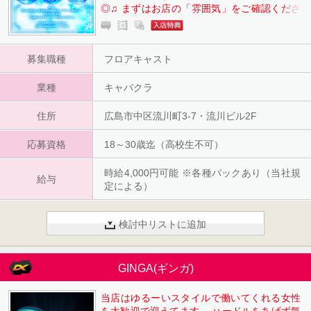
◎♫ まずはお店の「雰囲気」をご確認くださ
い♪ ☆フロアキャストお給与例☆ 【20:00～2
2:00の２Hだけでも8,000円可能❢】 さらに各
種バックあり♫ ・月2回お給料日&昇給チャン
募集職種
フロアキャスト
スあり！ ・全額日払可能！ ・シフトカットな
しで希望通りにしっかりお給料に☆ ・お給料
業種
から引かれるものが少なく、手取り支給額に
キャバクラ
違いあり☆ 気軽にお問い合わせください♫
住所
広島市中区流川町3-7・流川ビル2F
応募資格
18～30歳迄（高校生不可）
時給4,000円可能 ※各種バックあり（当社規
給与
定による）
検討中リストに追加
GINGA(ギンガ)
当店はゆるーいスタイルで働いてくれる女性