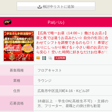
検討中リストに追加
Pal(パル)
【広島で唯一お昼（14:00～）働けるお店♫】
昼と夜では違うお店みたい☆ 自分の生活に合
わせてシフトを調整できるのも◎！！ 希望ど
おりにしっかり稼げる♪ 小さい箱のお店だか
ら安心！ 空いた時間に好きなだけお仕事がで
きます(^O^) ☆日曜日も稼げるのが魅力です
☆ ☆寮完備･主婦の方も大歓迎☆ ～お給与例
★～ 【14:00～16:00の４ｈだけでも最低6,00
募集職種
フロアキャスト
0円❢】 ４ｈ×20日 月120,000円のお小遣い
★ 【21:00～翌1:00の４ｈだけでも最低10,00
業種
0円❢】 ４ｈ×20日 月200,000円のお小遣い
ラウンジ
★★
住所
広島市中区流川町4-16・Kビル2F
18歳以上 ・学生OK(高校生不可) ・主婦の
応募資格
方、フリーター、昼職との掛け持ち歓迎