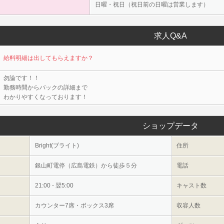
日曜・祝日（祝日前の日曜は営業します）
求人Q&A
給料明細は出してもらえますか？
勿論です！！
勤務時間からバックの詳細まで
わかりやすくなっております！
ショップデータ
Bright(ブライト)
住所
銀山町電停（広島電鉄）から徒歩５分
電話
21:00 - 翌5:00
キャスト数
カウンター7席・ボックス3席
収容人数