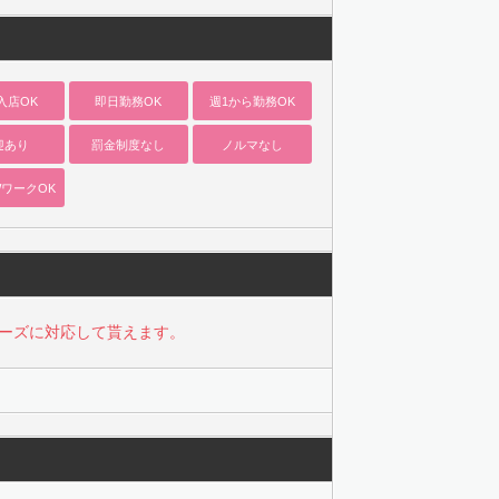
入店OK
即日勤務OK
週1から勤務OK
迎あり
罰金制度なし
ノルマなし
ワークOK
ーズに対応して貰えます。