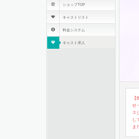
S
ショップTOP
♥
キャストリスト
c
料金システム
g
キャスト求人
【
せ
ス
し
ま