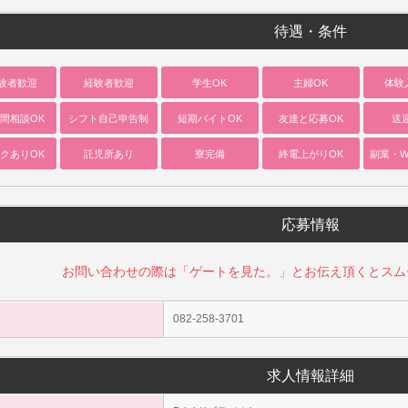
待遇・条件
験者歓迎
経験者歓迎
学生OK
主婦OK
体験
間相談OK
シフト自己申告制
短期バイトOK
友達と応募OK
送
クありOK
託児所あり
寮完備
終電上がりOK
副業・W
応募情報
お問い合わせの際は「ゲートを見た。」とお伝え頂くとスム
082-258-3701
求人情報詳細