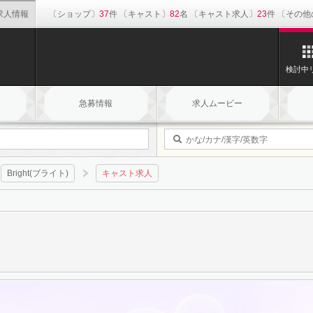
求人情報
ショップ
37
キャスト
82
キャスト求人
23
その他
検討中
急募情報
求人ムービー
Bright(ブライト)
キャスト求人