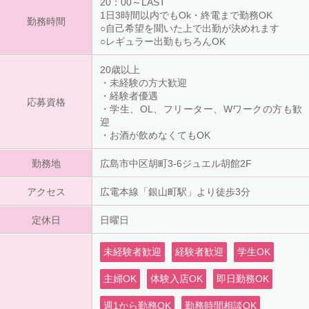
20：00～LAST
1日3時間以内でもOk・終電まで勤務OK
勤務時間
○自己希望を聞いた上で出勤が決めれます
○レギュラー出勤もちろんOK
20歳以上
・未経験の方大歓迎
・経験者優遇
応募資格
・学生、OL、フリーター、Wワークの方も歓
迎
・お酒が飲めなくてもOK
勤務地
広島市中区胡町3-6ジュエル胡館2F
アクセス
広電本線「銀山町駅」より徒歩3分
定休日
日曜日
未経験者歓迎
経験者歓迎
学生OK
主婦OK
体験入店OK
即日勤務OK
週1から勤務OK
勤務時間相談OK