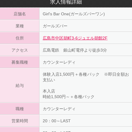
求人情報詳細
店舗名
Girl's Bar One(ガールズバーワン)
業種
ガールズバー
住所
広島市中区胡町3-6ジュエル胡館2F
アクセス
広島電鉄 銀山町電停より徒歩3分
募集職種
カウンターレディ
体験入店1,500円＋各種バック ※即日全額お
支払い
給与
本入店
時給1,500円～＋各種バック
職種
カウンターレディ
営業時間
20：00～LAST