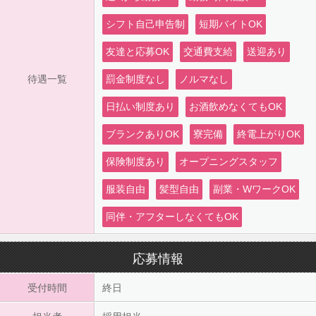
シフト自己申告制
短期バイトOK
友達と応募OK
交通費支給
送迎あり
待遇一覧
罰金制度なし
ノルマなし
日払い制度あり
お酒飲めなくてもOK
ブランクありOK
寮完備
終電上がりOK
保険制度あり
オープニングスタッフ
服装自由
髪型自由
副業・WワークOK
同伴・アフターしなくてもOK
応募情報
受付時間
終日