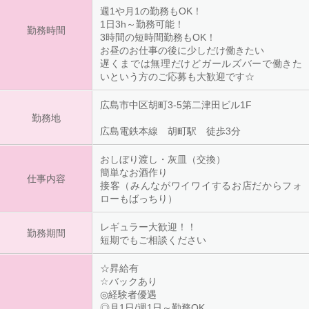
週1や月1の勤務もOK！
1日3h～勤務可能！
勤務時間
3時間の短時間勤務もOK！
お昼のお仕事の後に少しだけ働きたい
遅くまでは無理だけどガールズバーで働きた
いという方のご応募も大歓迎です☆
広島市中区胡町3-5第二津田ビル1F
勤務地
広島電鉄本線 胡町駅 徒歩3分
おしぼり渡し・灰皿（交換）
簡単なお酒作り
仕事内容
接客（みんながワイワイするお店だからフォ
ローもばっちり）
レギュラー大歓迎！！
勤務期間
短期でもご相談ください
☆昇給有
☆バックあり
◎経験者優遇
◎月1日/週1日～勤務OK