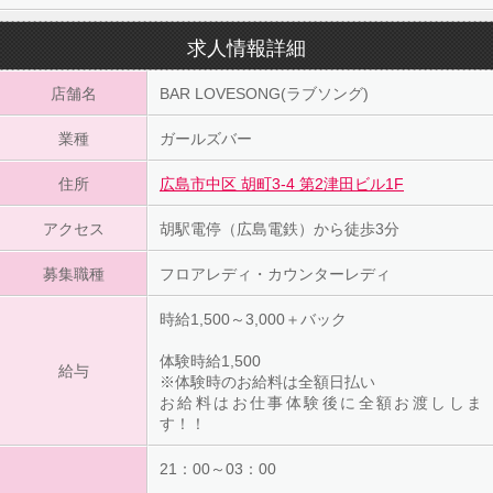
求人情報詳細
店舗名
BAR LOVESONG(ラブソング)
業種
ガールズバー
住所
広島市中区 胡町3-4 第2津田ビル1F
アクセス
胡駅電停（広島電鉄）から徒歩3分
募集職種
フロアレディ・カウンターレディ
時給1,500～3,000＋バック
体験時給1,500
給与
※体験時のお給料は全額日払い
お給料はお仕事体験後に全額お渡ししま
す！！
21：00～03：00