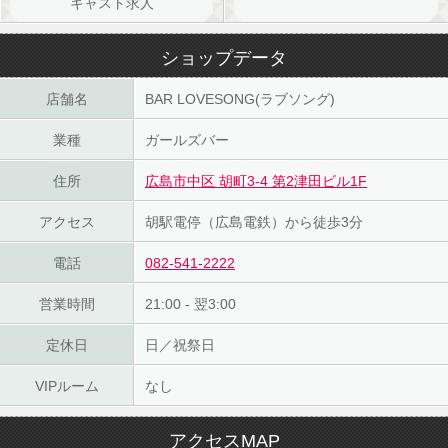
キャスト求人
ショップデータ
店舗名
BAR LOVESONG(ラブソング)
業種
ガールズバー
住所
広島市中区 胡町3-4 第2津田ビル1F
アクセス
胡駅電停（広島電鉄）から徒歩3分
電話
082-541-2222
営業時間
21:00 - 翌3:00
定休日
日／祝祭日
VIPルーム
なし
アクセスMAP