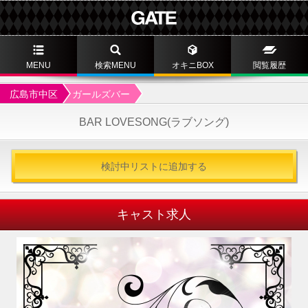
MENU
検索MENU
オキニBOX
閲覧履歴
広島市中区
ガールズバー
BAR LOVESONG(ラブソング)
検討中リストに追加する
キャスト求人