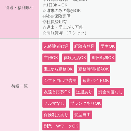
☆1日3h～OK
待遇・福利厚生
☆週末のみの勤務OK
◎社会保険完備
◎社員登用有
☆遅出・早上がり可能
☆制服貸与 （Ｔシャツ）
未経験者歓迎
経験者歓迎
学生OK
主婦OK
体験入店OK
即日勤務OK
週1から勤務OK
勤務時間相談OK
シフト自己申告制
短期バイトOK
待遇一覧
友達と応募OK
送迎あり
罰金制度なし
ノルマなし
ブランクありOK
保険制度あり
髪型自由
副業・WワークOK