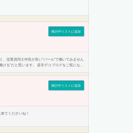
検討中リストに追加
近く、従業員同士仲良が良い”パール”で働いてみません
働ける”だと思います。 是非デコブログをご覧になっ
のでガッツリ稼いじゃい…
検討中リストに追加
に来てくださいね！