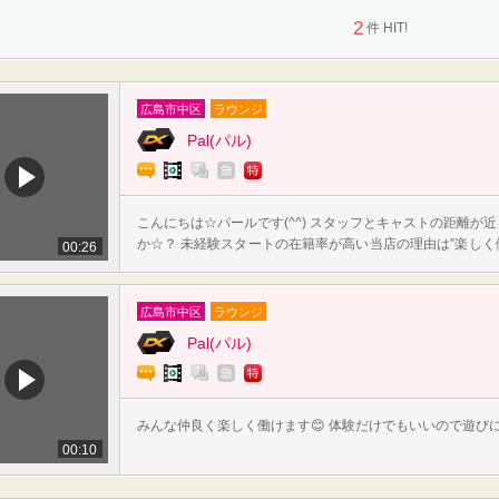
2
件 HIT!
広島市中区
ラウンジ
Pal(パル)
求人チャット
求人ムービー
求人Q&A
急募情報
入店特典
こんにちは☆パールです(^^) スタッフとキャストの距離が
か☆？ 未経験スタートの在籍率が高い当店の理由は”楽しく
00:26
てください☆ 頑張った分だけ、昇格、昇給があります
広島市中区
ラウンジ
Pal(パル)
求人チャット
求人ムービー
求人Q&A
急募情報
入店特典
みんな仲良く楽しく働けます😊 体験だけでもいいので遊び
00:10