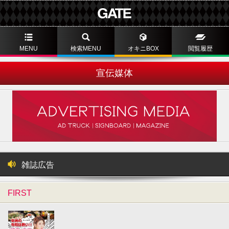
MENU
検索MENU
オキニBOX
閲覧履歴
宣伝媒体
雑誌広告
FIRST