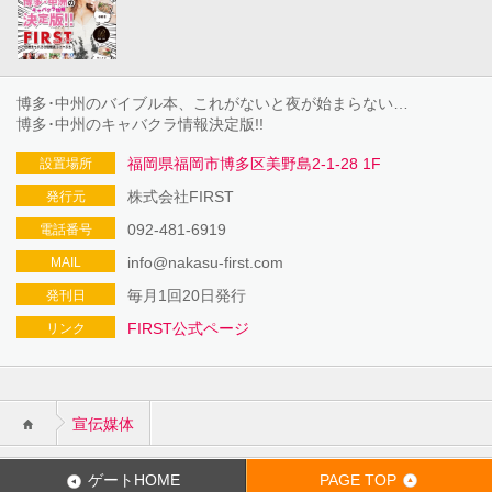
博多･中州のバイブル本、これがないと夜が始まらない…
博多･中州のキャバクラ情報決定版!!
福岡県福岡市博多区美野島2-1-28 1F
設置場所
株式会社FIRST
発行元
092-481-6919
電話番号
info@nakasu-first.com
MAIL
毎月1回20日発行
発刊日
FIRST公式ページ
リンク
宣伝媒体
ゲートHOME
PAGE TOP