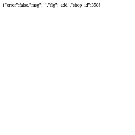
{"error":false,"msg":"","flg":"add","shop_id":358}