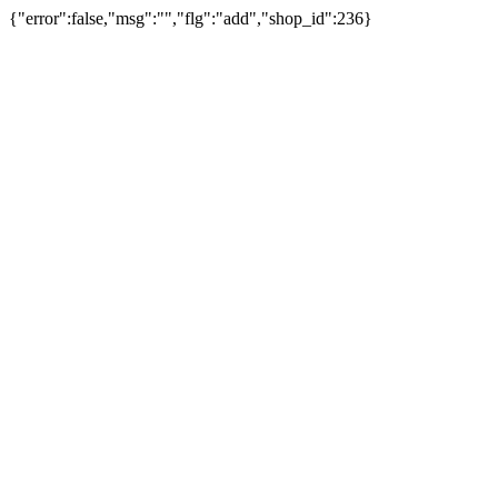
{"error":false,"msg":"","flg":"add","shop_id":236}